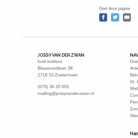
Deel deze pagina
JOSSY VAN DER ZWAN
NAV
huid instituut
Ove
Blauwroodlaan 38
Acti
2718 SJ Zoetermeer
Beh
Dr.
(079) 36 20 055
Web
mailing@jossyvanderzwan.nl
Con
Per
Zoe
Sit
Han