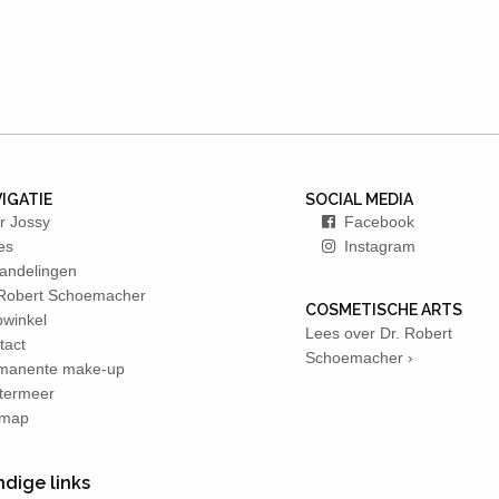
IGATIE
SOCIAL MEDIA
r Jossy
Facebook
es
Instagram
andelingen
 Robert Schoemacher
COSMETISCHE ARTS
winkel
Lees over Dr. Robert
tact
Schoemacher ›
manente make-up
termeer
emap
dige links