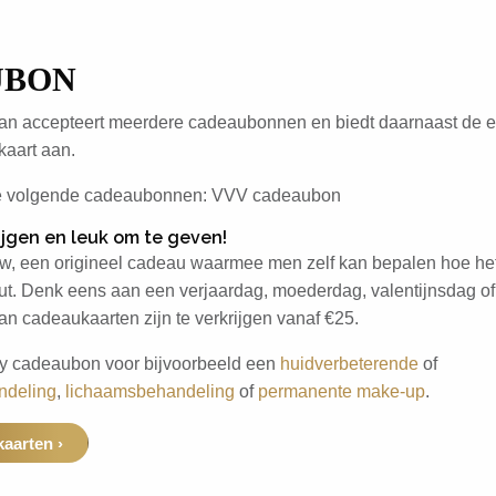
UBON
an accepteert meerdere cadeaubonnen en biedt daarnaast de e
aart aan.
de volgende cadeaubonnen: VVV cadeaubon
rijgen en leuk om te geven!
w, een origineel cadeau waarmee men zelf kan bepalen hoe het
ut. Denk eens aan een verjaardag, moederdag, valentijnsdag o
n cadeaukaarten zijn te verkrijgen vanaf €25.
y cadeaubon voor bijvoorbeeld een
huidverbeterende
of
ndeling
,
lichaamsbehandeling
of
permanente make-up
.
aarten ›