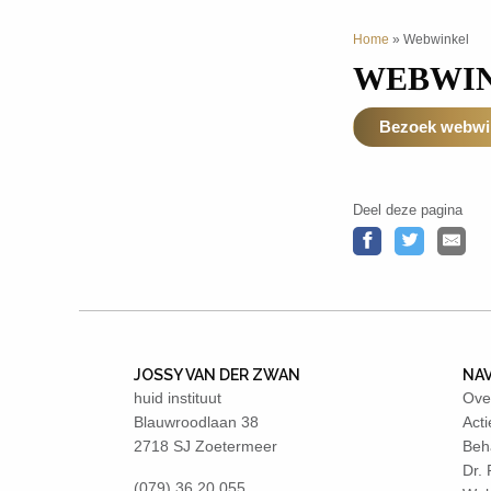
Home
»
Webwinkel
WEBWI
Bezoek webwin
Deel deze pagina
JOSSY VAN DER ZWAN
NAV
huid instituut
Ove
Blauwroodlaan 38
Acti
2718 SJ Zoetermeer
Beh
Dr.
(079) 36 20 055